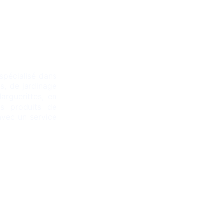
Contact
spécialisé dans
+33 4 66 03 77 42
s, de jardinage
arguerittes, en
contact@sadem-diffusion.com
es produits de
avec un service
360 Avenue Magellan
30320, Marguerittes
France