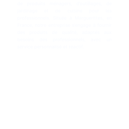
de produits ménagers, d’outillages, de
jardinage et de cuisine pour les
professionnels. Située à Marguerittes, en
France, notre entreprise s’engage à fournir
des produits de qualité, adaptés aux
besoins des professionnels, avec un
service personnalisé et réactif.
Contact
contact@sadem-diffusion.com
+33 4 66 03 77 42
360 Avenue Magellan
30320, Marguerittes
France