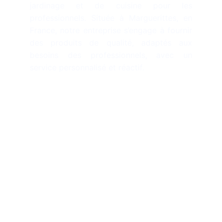
jardinage et de cuisine pour les
professionnels. Située à Marguerittes, en
France, notre entreprise s’engage à fournir
des produits de qualité, adaptés aux
besoins des professionnels, avec un
service personnalisé et réactif.
Contact
contact@sadem-diffusion.com
+33 4 66 03 77 42
360 Avenue Magellan
30320, Marguerittes
France