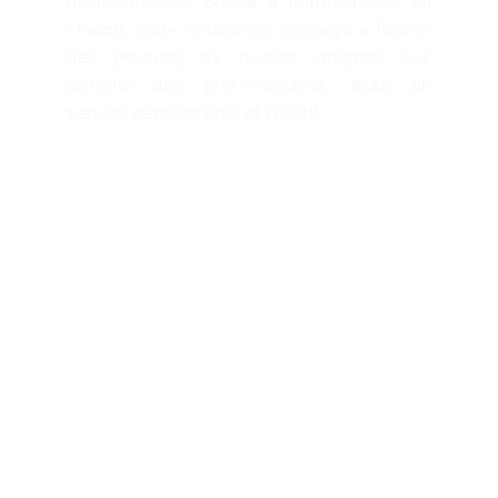
professionnels. Située à Marguerittes, en
France, notre entreprise s’engage à fournir
des produits de qualité, adaptés aux
besoins des professionnels, avec un
service personnalisé et réactif.
Contact
contact@sadem-diffusion.com
+33 4 66 03 77 42
360 Avenue Magellan
30320, Marguerittes
France
Contactez-nous